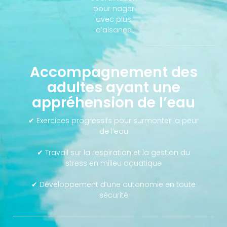
pour nager
avec plus
d’aisance
Accompagnement des
adultes ayant une
appréhension de l’eau
✔ Exercices progressifs pour surmonter la peur
de l’eau
✔ Travail sur la respiration et la gestion du
stress en milieu aquatique
✔ Développement d’une autonomie en toute
sécurité