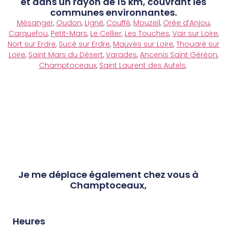
et dans un rayon de 15 km, couvrant les
communes environnantes.
Mésanger
,
Oudon
,
Ligné
,
Couffé
,
Mouzeil
,
Orée d’Anjou
,
Carquefou
,
Petit-Mars
,
Le Cellier
,
Les Touches
,
Vair sur Loire
,
Nort sur Erdre
,
Sucé sur Erdre
,
Mauves sur Loire
,
Thouaré sur
Loire
,
Saint Mars du Désert
,
Varades
,
Ancenis Saint Géréon
,
Champtoceaux
,
Saint Laurent des Autels
,
Je me déplace également chez vous à
Champtoceaux,
Heures