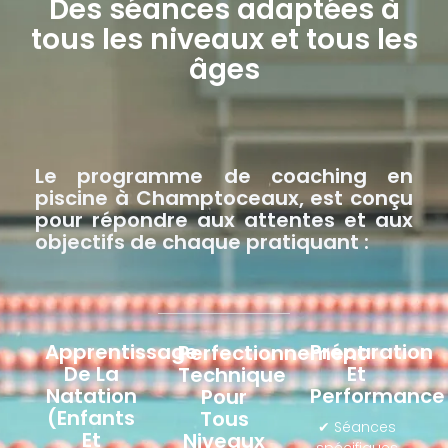
Des séances adaptées à
tous les niveaux et tous les
âges
Le programme de coaching en
piscine à Champtoceaux, est conçu
pour répondre aux attentes et aux
objectifs de chaque pratiquant :
Apprentissage
Préparation
Perfectionnement
De La
Et
Technique
Natation
Performance
Pour
(enfants
Tous
✔ Séances
Et
Niveaux
spécifiques