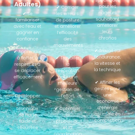
Adultes)
pour les
✔ Corriger
nageurs
✔ Se
les erreurs
souhaitant
familiariser
de posture
améliorer
avec l’eau et
et améliorer
leurs
gagner en
l’efficacité
chronos
confiance
des
mouvements
✔ Travail sur
✔ Apprendre
l’endurance,
à flotter, à
✔ Travailler
la vitesse et
respirer et à
la
la technique
se déplacer
respiration
efficacement
pour une
✔ Affiner les
meilleure
gestes pour
✔
gestion de
une
Développer
l’effort
économie
une
d’énergie
technique
✔ Optimiser
optimale en
de nage
la
compétition
fluide et
propulsion
sécurisée
et la
coordination