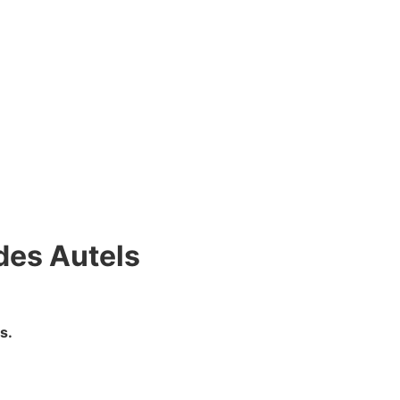
des Autels
s.