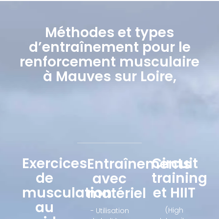
Méthodes et types
d’entraînement pour le
renforcement musculaire
à Mauves sur Loire,
Exercices
Circuit
Entraînements
de
training
avec
musculation
et HIIT
matériel
au
(High
- Utilisation