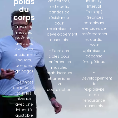
poids
Intensity
de haltères,
Interval
kettlebells,
du
Training)
bandes de
corps
- Séances
résistance
combinant
pour
- Travail des
exercices de
maximiser le
muscles
renforcement
développement
profonds
et cardio
musculaire
avec des
pour
exercices
optimiser la
- Exercices
fonctionnels
dépense
ciblés pour
(squats,
énergétique
renforcer les
pompes,
muscles
gainage)
-
stabilisateurs
Développement
et améliorer
- Séances
de
la
adaptées à
l’explosivité
coordination
tous les
et de
niveaux,
l’endurance
avec une
musculaire
intensité
ajustable