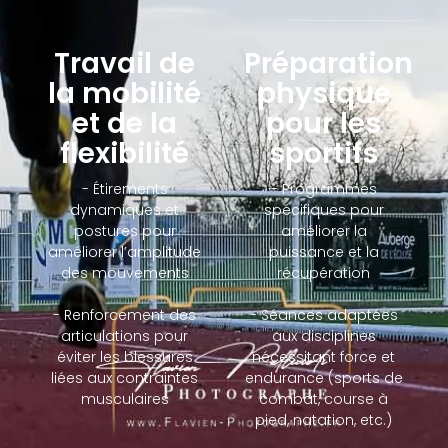
Travail de
Préparation
la mobilité
physique
et de la
pour les
flexibilité
sportifs
- Étirements
- Programmes
dynamiques et
spécifiques pour
postures pour
améliorer la
améliorer l’amplitude
puissance et la
des mouvements
récupération
- Renforcement des
- Séances adaptées
articulations pour
aux disciplines
éviter les blessures
nécessitant force et
liées aux contraintes
endurance (sports de
musculaires
combat, course à
pied, natation, etc.)