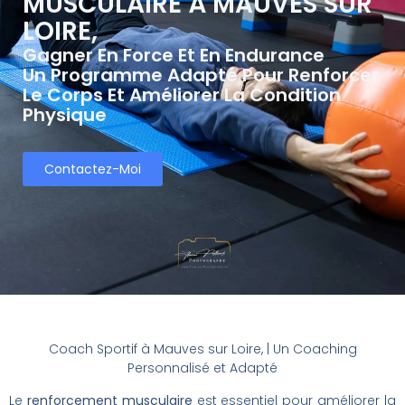
MUSCULAIRE À MAUVES SUR
LOIRE,
Gagner En Force Et En Endurance
Un Programme Adapté Pour Renforcer
Le Corps Et Améliorer La Condition
Physique
Contactez-Moi
Coach Sportif à Mauves sur Loire, | Un Coaching
Personnalisé et Adapté
Le
renforcement musculaire
est essentiel pour améliorer la